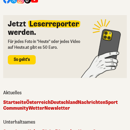
Jetzt
Leserreporter
werden.
Für jedes Foto in "Heute" oder jedes Video
auf Heute.at gibt es 50 Euro.
So geht's
Aktuelles
Startseite
Österreich
Deutschland
Nachrichten
Sport
Community
Wetter
Newsletter
Unterhaltsames