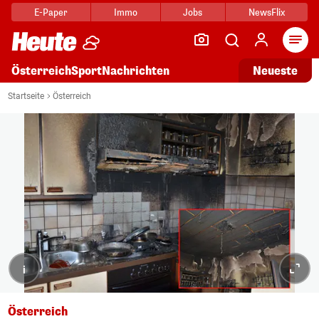
E-Paper
Immo
Jobs
NewsFlix
Arti
Österreich
Sport
Nachrichten
Neueste
Startseite
Österreich
i
Österreich