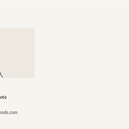
ote
ends.com