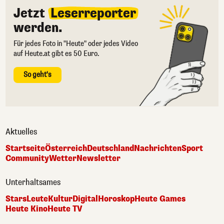
Jetzt
Leserreporter
werden.
Für jedes Foto in "Heute" oder jedes Video
auf Heute.at gibt es 50 Euro.
So geht's
Aktuelles
Startseite
Österreich
Deutschland
Nachrichten
Sport
Community
Wetter
Newsletter
Unterhaltsames
Stars
Leute
Kultur
Digital
Horoskop
Heute Games
Heute Kino
Heute TV