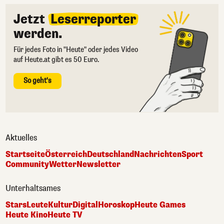
Jetzt
Leserreporter
werden.
Für jedes Foto in "Heute" oder jedes Video
auf Heute.at gibt es 50 Euro.
So geht's
Aktuelles
Startseite
Österreich
Deutschland
Nachrichten
Sport
Community
Wetter
Newsletter
Unterhaltsames
Stars
Leute
Kultur
Digital
Horoskop
Heute Games
Heute Kino
Heute TV