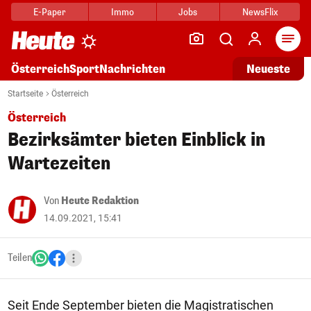
E-Paper
Immo
Jobs
NewsFlix
Arti
Österreich
Sport
Nachrichten
Neueste
Startseite
Österreich
Österreich
Bezirksämter bieten Einblick in
Wartezeiten
Von
Heute Redaktion
14.09.2021, 15:41
Teilen
Seit Ende September bieten die Magistratischen