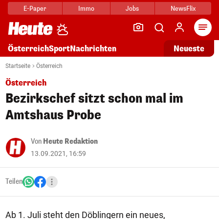
E-Paper
Immo
Jobs
NewsFlix
Arti
Österreich
Sport
Nachrichten
Neueste
Startseite
Österreich
Österreich
Bezirkschef sitzt schon mal im
Amtshaus Probe
Von
Heute Redaktion
13.09.2021, 16:59
Teilen
Ab 1. Juli steht den Döblingern ein neues,