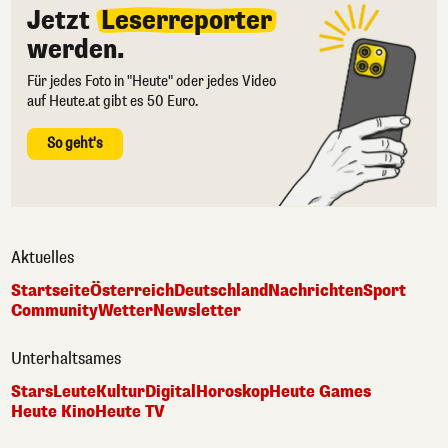
Jetzt
Leserreporter
werden.
Für jedes Foto in "Heute" oder jedes Video
auf Heute.at gibt es 50 Euro.
So geht's
Aktuelles
Startseite
Österreich
Deutschland
Nachrichten
Sport
Community
Wetter
Newsletter
Unterhaltsames
Stars
Leute
Kultur
Digital
Horoskop
Heute Games
Heute Kino
Heute TV