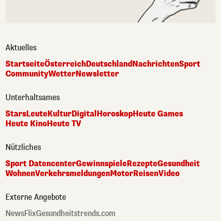
Aktuelles
Startseite
Österreich
Deutschland
Nachrichten
Sport
Community
Wetter
Newsletter
Unterhaltsames
Stars
Leute
Kultur
Digital
Horoskop
Heute Games
Heute Kino
Heute TV
Nützliches
Sport Datencenter
Gewinnspiele
Rezepte
Gesundheit
Wohnen
Verkehrsmeldungen
Motor
Reisen
Video
Externe Angebote
NewsFlix
Gesundheitstrends.com