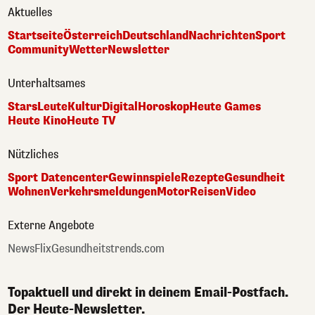
Aktuelles
Startseite
Österreich
Deutschland
Nachrichten
Sport
Community
Wetter
Newsletter
Unterhaltsames
Stars
Leute
Kultur
Digital
Horoskop
Heute Games
Heute Kino
Heute TV
Nützliches
Sport Datencenter
Gewinnspiele
Rezepte
Gesundheit
Wohnen
Verkehrsmeldungen
Motor
Reisen
Video
Externe Angebote
NewsFlix
Gesundheitstrends.com
Topaktuell und direkt in deinem Email-Postfach.
Der Heute-Newsletter.