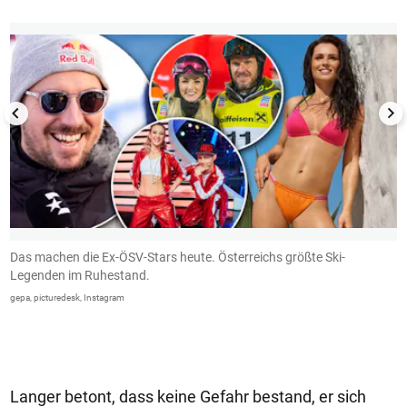
Das machen die Ex-ÖSV-Stars heute. Österreichs größte Ski-
M
Legenden im Ruhestand.
u
S
gepa, picturedesk, Instagram
d
W
G
Langer betont, dass keine Gefahr bestand, er sich