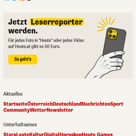
Jetzt
Leserreporter
werden.
Für jedes Foto in "Heute" oder jedes Video
auf Heute.at gibt es 50 Euro.
So geht's
Aktuelles
Startseite
Österreich
Deutschland
Nachrichten
Sport
Community
Wetter
Newsletter
Unterhaltsames
Stars
Leute
Kultur
Digital
Horoskop
Heute Games