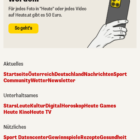
Für jedes Foto in "Heute" oder jedes Video
auf Heute.at gibt es 50 Euro.
So geht's
Aktuelles
Startseite
Österreich
Deutschland
Nachrichten
Sport
Community
Wetter
Newsletter
Unterhaltsames
Stars
Leute
Kultur
Digital
Horoskop
Heute Games
Heute Kino
Heute TV
Nützliches
Sport Datencenter
Gewinnspiele
Rezepte
Gesundheit