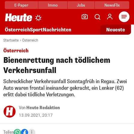
E-Paper
Immo
Jobs
NewsFlix
Arti
Österreich
Sport
Nachrichten
Neueste
Startseite
Österreich
Österreich
Bienenrettung nach tödlichem
Verkehrsunfall
Schrecklicher Verkehrsunfall Sonntagfrüh in Regau. Zwei
Auto waren frontal ineinander gekracht, ein Lenker (62)
erlitt dabei tödliche Verletzungen.
Von
Heute Redaktion
13.09.2021, 20:17
Teilen