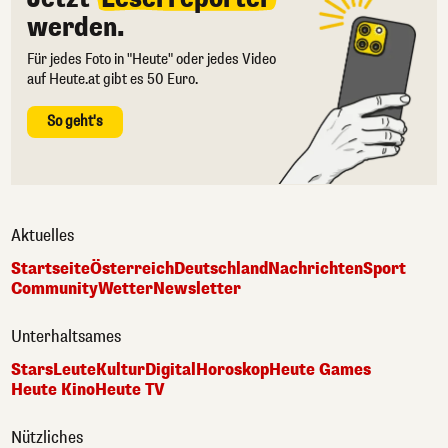
werden.
Für jedes Foto in "Heute" oder jedes Video
auf Heute.at gibt es 50 Euro.
So geht's
Aktuelles
Startseite
Österreich
Deutschland
Nachrichten
Sport
Community
Wetter
Newsletter
Unterhaltsames
Stars
Leute
Kultur
Digital
Horoskop
Heute Games
Heute Kino
Heute TV
Nützliches