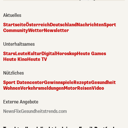
Aktuelles
Startseite
Österreich
Deutschland
Nachrichten
Sport
Community
Wetter
Newsletter
Unterhaltsames
Stars
Leute
Kultur
Digital
Horoskop
Heute Games
Heute Kino
Heute TV
Nützliches
Sport Datencenter
Gewinnspiele
Rezepte
Gesundheit
Wohnen
Verkehrsmeldungen
Motor
Reisen
Video
Externe Angebote
NewsFlix
Gesundheitstrends.com