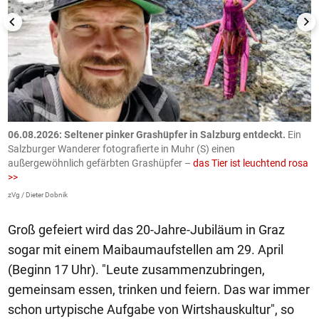
06.08.2026: Seltener pinker Grashüpfer in Salzburg entdeckt.
Ein
0
Salzburger Wanderer fotografierte in Muhr (S) einen
S
außergewöhnlich gefärbten Grashüpfer –
das Tier ist leuchtend rosa
U
>>
AP
zVg / Dieter Dobnik
Groß gefeiert wird das 20-Jahre-Jubiläum in Graz
sogar mit einem Maibaumaufstellen am 29. April
(Beginn 17 Uhr). "Leute zusammenzubringen,
gemeinsam essen, trinken und feiern. Das war immer
schon urtypische Aufgabe von Wirtshauskultur", so