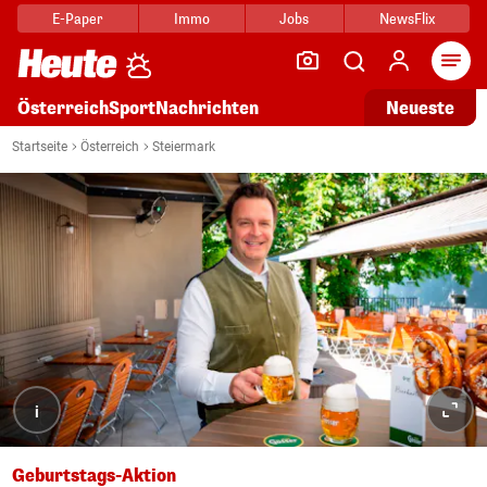
E-Paper
Immo
Jobs
NewsFlix
Arti
Österreich
Sport
Nachrichten
Neueste
Startseite
Österreich
Steiermark
i
Geburtstags-Aktion