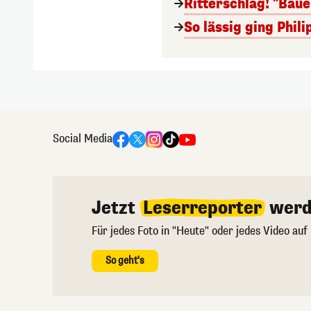
Ritterschlag! "Bau
So lässig ging Phi
Social Media
Jetzt
Leserreporter
werd
Für jedes Foto in "Heute" oder jedes Video auf
So geht's