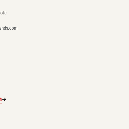
ote
ends.com
n