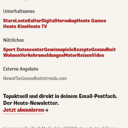
Unterhaltsames
Stars
Leute
Kultur
Digital
Horoskop
Heute Games
Heute Kino
Heute TV
Nützliches
Sport Datencenter
Gewinnspiele
Rezepte
Gesundheit
Wohnen
Verkehrsmeldungen
Motor
Reisen
Video
Externe Angebote
NewsFlix
Gesundheitstrends.com
Topaktuell und direkt in deinem Email-Postfach.
Der Heute-Newsletter.
Jetzt abonnieren