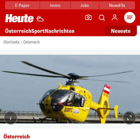
E-Paper
Immo
Jobs
NewsFlix
Arti
Österreich
Sport
Nachrichten
Neueste
Startseite
Österreich
i
Österreich