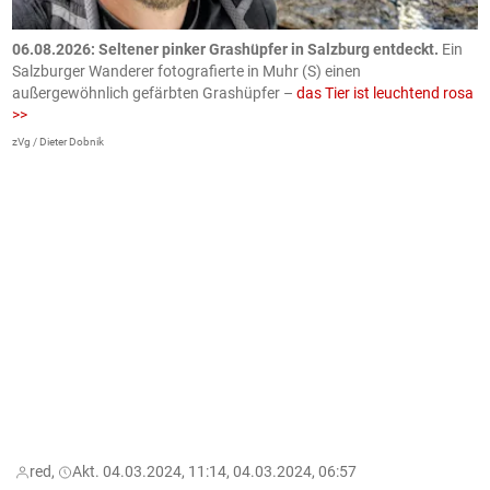
06.08.2026: Seltener pinker Grashüpfer in Salzburg entdeckt.
Ein
0
Salzburger Wanderer fotografierte in Muhr (S) einen
S
außergewöhnlich gefärbten Grashüpfer –
das Tier ist leuchtend rosa
U
>>
AP
zVg / Dieter Dobnik
red,
Akt. 04.03.2024, 11:14, 04.03.2024, 06:57