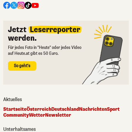
Jetzt
Leserreporter
werden.
Für jedes Foto in "Heute" oder jedes Video
auf Heute.at gibt es 50 Euro.
So geht's
Aktuelles
Startseite
Österreich
Deutschland
Nachrichten
Sport
Community
Wetter
Newsletter
Unterhaltsames