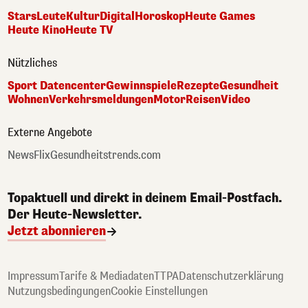
Stars
Leute
Kultur
Digital
Horoskop
Heute Games
Heute Kino
Heute TV
Nützliches
Sport Datencenter
Gewinnspiele
Rezepte
Gesundheit
Wohnen
Verkehrsmeldungen
Motor
Reisen
Video
Externe Angebote
NewsFlix
Gesundheitstrends.com
Topaktuell und direkt in deinem Email-Postfach.
Der Heute-Newsletter.
Jetzt abonnieren
Impressum
Tarife & Mediadaten
TTPA
Datenschutzerklärung
Nutzungsbedingungen
Cookie Einstellungen