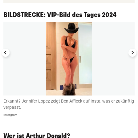
1/50
BILDSTRECKE: VIP-Bild des Tages 2024
Erkannt? Jennifer Lopez zeigt Ben Affleck auf Insta, was er zukünftig
B
verpasst.
I
Instagram
In
Wer ist Arthur Donald?