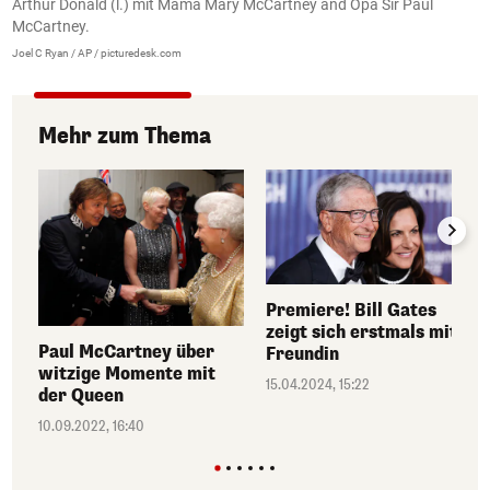
Arthur Donald (l.) mit Mama Mary McCartney and Opa Sir Paul
McCartney.
Joel C Ryan / AP / picturedesk.com
Mehr zum Thema
Premiere! Bill Gates
zeigt sich erstmals mit
Paul McCartney über
Freundin
witzige Momente mit
15.04.2024, 15:22
der Queen
10.09.2022, 16:40