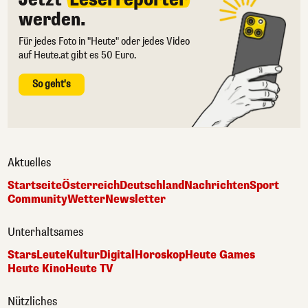
werden.
Für jedes Foto in "Heute" oder jedes Video
auf Heute.at gibt es 50 Euro.
So geht's
Aktuelles
Startseite
Österreich
Deutschland
Nachrichten
Sport
Community
Wetter
Newsletter
Unterhaltsames
Stars
Leute
Kultur
Digital
Horoskop
Heute Games
Heute Kino
Heute TV
Nützliches