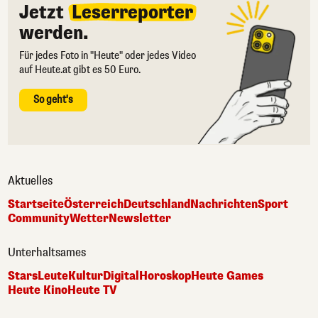
Jetzt
Leserreporter
werden.
Für jedes Foto in "Heute" oder jedes Video
auf Heute.at gibt es 50 Euro.
So geht's
Aktuelles
Startseite
Österreich
Deutschland
Nachrichten
Sport
Community
Wetter
Newsletter
Unterhaltsames
Stars
Leute
Kultur
Digital
Horoskop
Heute Games
Heute Kino
Heute TV