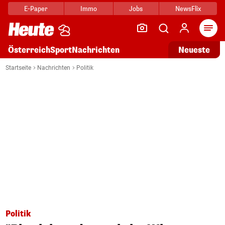
E-Paper
Immo
Jobs
NewsFlix
Arti
Österreich
Sport
Nachrichten
Neueste
Startseite
Nachrichten
Politik
Politik