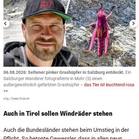
06.08.2026: Seltener pinker Grashüpfer in Salzburg entdeckt.
Ein
0
Salzburger Wanderer fotografierte in Muhr (S) einen
S
außergewöhnlich gefärbten Grashüpfer –
das Tier ist leuchtend rosa
U
>>
AP
zVg / Dieter Dobnik
Auch in Tirol sollen Windräder stehen
Auch die Bundesländer stehen beim Umstieg in der
Pflicht. So betonte Gewessler, dass in allen neun