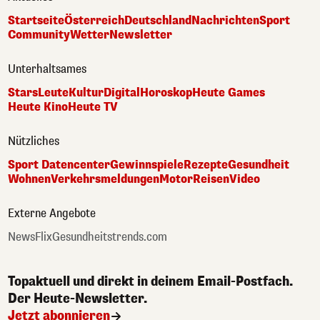
Startseite
Österreich
Deutschland
Nachrichten
Sport
Community
Wetter
Newsletter
Unterhaltsames
Stars
Leute
Kultur
Digital
Horoskop
Heute Games
Heute Kino
Heute TV
Nützliches
Sport Datencenter
Gewinnspiele
Rezepte
Gesundheit
Wohnen
Verkehrsmeldungen
Motor
Reisen
Video
Externe Angebote
NewsFlix
Gesundheitstrends.com
Topaktuell und direkt in deinem Email-Postfach.
Der Heute-Newsletter.
Jetzt abonnieren