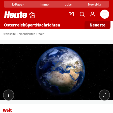
E-Paper
Immo
Jobs
NewsFlix
Arti
Österreich
Sport
Nachrichten
Neueste
Startseite
Nachrichten
Welt
i
Welt