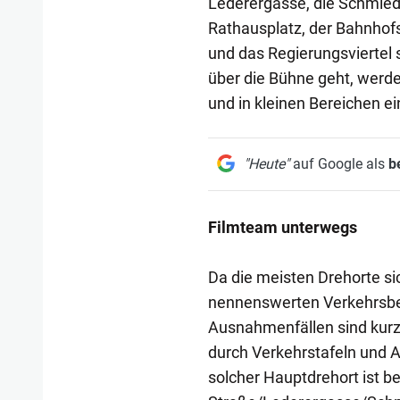
Lederergasse, die Schmiedg
Rathausplatz, der Bahnhofs
und das Regierungsviertel 
über die Bühne geht, werd
und in kleinen Bereichen ei
"Heute"
auf Google als
b
Filmteam unterwegs
Da die meisten Drehorte si
nennenswerten Verkehrsbeh
Ausnahmenfällen sind kurzf
durch Verkehrstafeln und A
solcher Hauptdrehort ist b