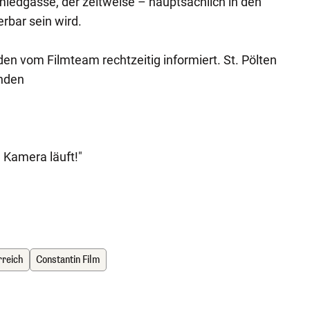
edgasse, der zeitweise – hauptsächlich in den
rbar sein wird.
en vom Filmteam rechtzeitig informiert. St. Pölten
enden
e Kamera läuft!"
rreich
Constantin Film