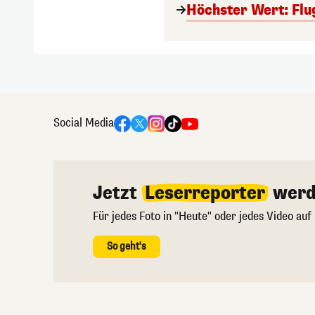
Höchster Wert: Flu
Social Media
Jetzt
Leserreporter
werd
Für jedes Foto in "Heute" oder jedes Video auf
So geht's