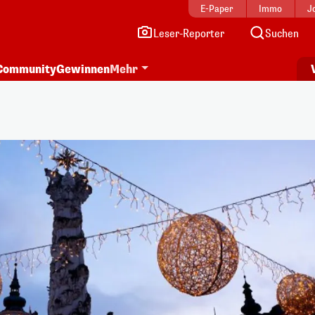
E-Paper
Immo
J
Leser-Reporter
Suchen
Community
Gewinnen
Mehr