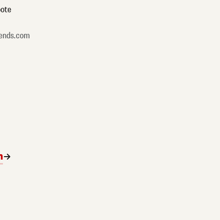
ote
ends.com
n