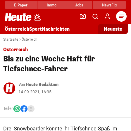
E-Paper
Immo
Jobs
NewsFlix
Arti
Österreich
Sport
Nachrichten
Neueste
Startseite
Österreich
Österreich
Bis zu eine Woche Haft für
Tiefschnee-Fahrer
Von
Heute Redaktion
14.09.2021, 16:35
Teilen
Drei Snowboarder könnte ihr Tiefschnee-Spaß im