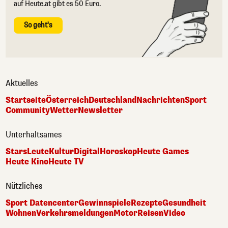
auf Heute.at gibt es 50 Euro.
So geht's
Aktuelles
Startseite
Österreich
Deutschland
Nachrichten
Sport
Community
Wetter
Newsletter
Unterhaltsames
Stars
Leute
Kultur
Digital
Horoskop
Heute Games
Heute Kino
Heute TV
Nützliches
Sport Datencenter
Gewinnspiele
Rezepte
Gesundheit
Wohnen
Verkehrsmeldungen
Motor
Reisen
Video