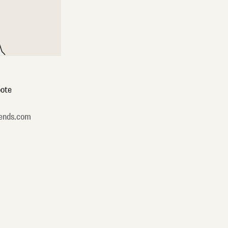
ote
ends.com