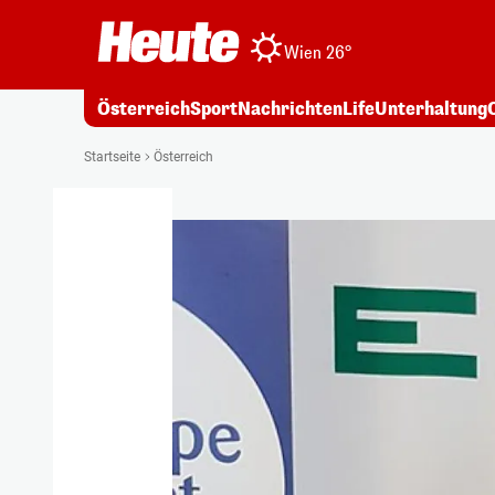
Wien 26°
Österreich
Sport
Nachrichten
Life
Unterhaltung
Startseite
Österreich