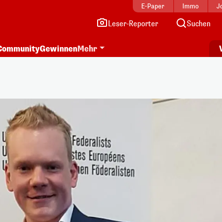
E-Paper
Immo
J
Leser-Reporter
Suchen
Community
Gewinnen
Mehr