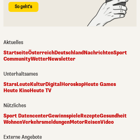
So geht's
Aktuelles
Startseite
Österreich
Deutschland
Nachrichten
Sport
Community
Wetter
Newsletter
Unterhaltsames
Stars
Leute
Kultur
Digital
Horoskop
Heute Games
Heute Kino
Heute TV
Nützliches
Sport Datencenter
Gewinnspiele
Rezepte
Gesundheit
Wohnen
Verkehrsmeldungen
Motor
Reisen
Video
Externe Angebote