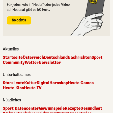
Für jedes Foto in "Heute" oder jedes Video
auf Heute.at gibt es 50 Euro.
So geht's
Aktuelles
Startseite
Österreich
Deutschland
Nachrichten
Sport
Community
Wetter
Newsletter
Unterhaltsames
Stars
Leute
Kultur
Digital
Horoskop
Heute Games
Heute Kino
Heute TV
Nützliches
Sport Datencenter
Gewinnspiele
Rezepte
Gesundheit