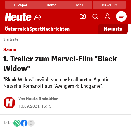
E-Paper
Immo
Jobs
NewsFlix
Arti
Österreich
Sport
Nachrichten
Neueste
Startseite
Szene
1. Trailer zum Marvel-Film "Black
Widow"
"Black Widow" erzählt von der knallharten Agentin
Natasha Romanoff aus "Avengers 4: Endgame".
Von
Heute Redaktion
13.09.2021, 15:13
Teilen