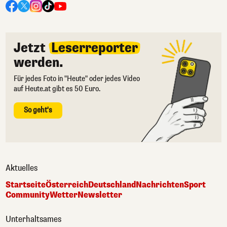
Jetzt
Leserreporter
werden.
Für jedes Foto in "Heute" oder jedes Video
auf Heute.at gibt es 50 Euro.
So geht's
Aktuelles
Startseite
Österreich
Deutschland
Nachrichten
Sport
Community
Wetter
Newsletter
Unterhaltsames