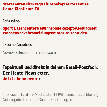
Stars
Leute
Kultur
Digital
Horoskop
Heute Games
Heute Kino
Heute TV
Nützliches
Sport Datencenter
Gewinnspiele
Rezepte
Gesundheit
Wohnen
Verkehrsmeldungen
Motor
Reisen
Video
Externe Angebote
NewsFlix
Gesundheitstrends.com
Topaktuell und direkt in deinem Email-Postfach.
Der Heute-Newsletter.
Jetzt abonnieren
Impressum
Tarife & Mediadaten
TTPA
Datenschutzerklärung
Nutzungsbedingungen
Cookie Einstellungen