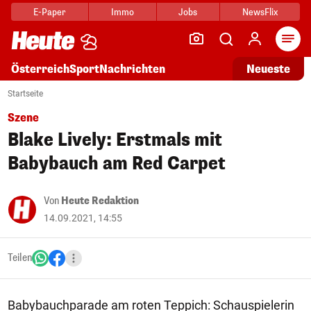
E-Paper
Immo
Jobs
NewsFlix
Arti
Österreich
Sport
Nachrichten
Neueste
Startseite
Szene
Blake Lively: Erstmals mit
Babybauch am Red Carpet
Von
Heute Redaktion
14.09.2021, 14:55
Teilen
Babybauchparade am roten Teppich: Schauspielerin