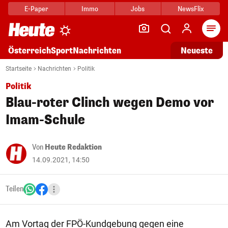
E-Paper
Immo
Jobs
NewsFlix
Arti
Österreich
Sport
Nachrichten
Neueste
Startseite
Nachrichten
Politik
Politik
Blau-roter Clinch wegen Demo vor
Imam-Schule
Von
Heute Redaktion
14.09.2021, 14:50
Teilen
Am Vortag der FPÖ-Kundgebung gegen eine