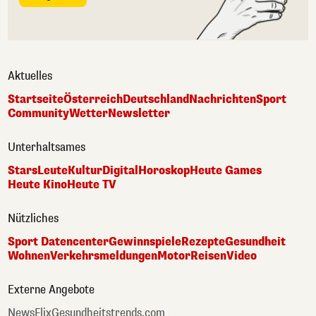
Aktuelles
Startseite
Österreich
Deutschland
Nachrichten
Sport
Community
Wetter
Newsletter
Unterhaltsames
Stars
Leute
Kultur
Digital
Horoskop
Heute Games
Heute Kino
Heute TV
Nützliches
Sport Datencenter
Gewinnspiele
Rezepte
Gesundheit
Wohnen
Verkehrsmeldungen
Motor
Reisen
Video
Externe Angebote
NewsFlix
Gesundheitstrends.com