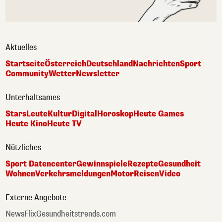
Aktuelles
Startseite
Österreich
Deutschland
Nachrichten
Sport
Community
Wetter
Newsletter
Unterhaltsames
Stars
Leute
Kultur
Digital
Horoskop
Heute Games
Heute Kino
Heute TV
Nützliches
Sport Datencenter
Gewinnspiele
Rezepte
Gesundheit
Wohnen
Verkehrsmeldungen
Motor
Reisen
Video
Externe Angebote
NewsFlix
Gesundheitstrends.com