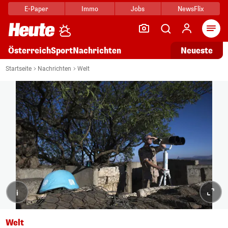
E-Paper
Immo
Jobs
NewsFlix
Arti
Österreich
Sport
Nachrichten
Neueste
Startseite
Nachrichten
Welt
i
Welt