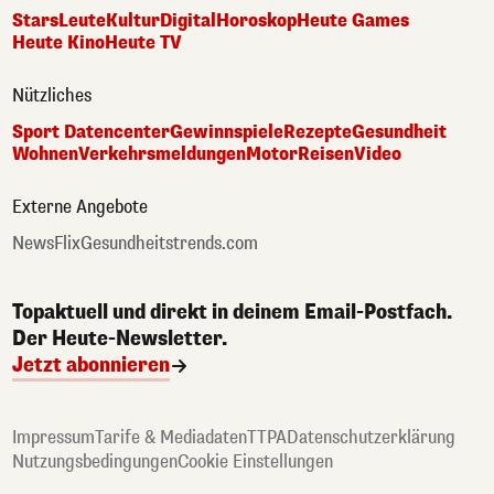
Stars
Leute
Kultur
Digital
Horoskop
Heute Games
Heute Kino
Heute TV
Nützliches
Sport Datencenter
Gewinnspiele
Rezepte
Gesundheit
Wohnen
Verkehrsmeldungen
Motor
Reisen
Video
Externe Angebote
NewsFlix
Gesundheitstrends.com
Topaktuell und direkt in deinem Email-Postfach.
Der Heute-Newsletter.
Jetzt abonnieren
Impressum
Tarife & Mediadaten
TTPA
Datenschutzerklärung
Nutzungsbedingungen
Cookie Einstellungen