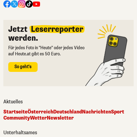
Jetzt
Leserreporter
werden.
Für jedes Foto in "Heute" oder jedes Video
auf Heute.at gibt es 50 Euro.
So geht's
Aktuelles
Startseite
Österreich
Deutschland
Nachrichten
Sport
Community
Wetter
Newsletter
Unterhaltsames