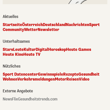
Aktuelles
Startseite
Österreich
Deutschland
Nachrichten
Sport
Community
Wetter
Newsletter
Unterhaltsames
Stars
Leute
Kultur
Digital
Horoskop
Heute Games
Heute Kino
Heute TV
Nützliches
Sport Datencenter
Gewinnspiele
Rezepte
Gesundheit
Wohnen
Verkehrsmeldungen
Motor
Reisen
Video
Externe Angebote
NewsFlix
Gesundheitstrends.com