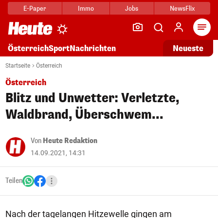
E-Paper
Immo
Jobs
NewsFlix
Arti
Österreich
Sport
Nachrichten
Neueste
Startseite
Österreich
Österreich
Blitz und Unwetter: Verletzte,
Waldbrand, Überschwem...
Von
Heute Redaktion
14.09.2021, 14:31
Teilen
Nach der tagelangen Hitzewelle gingen am