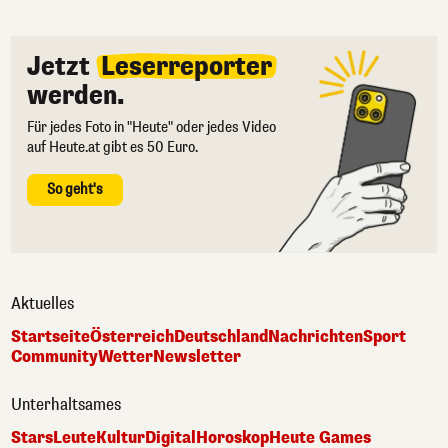
Jetzt
Leserreporter
werden.
Für jedes Foto in "Heute" oder jedes Video
auf Heute.at gibt es 50 Euro.
So geht's
Aktuelles
Startseite
Österreich
Deutschland
Nachrichten
Sport
Community
Wetter
Newsletter
Unterhaltsames
Stars
Leute
Kultur
Digital
Horoskop
Heute Games