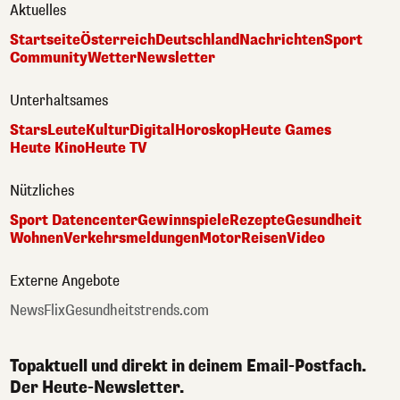
Aktuelles
Startseite
Österreich
Deutschland
Nachrichten
Sport
Community
Wetter
Newsletter
Unterhaltsames
Stars
Leute
Kultur
Digital
Horoskop
Heute Games
Heute Kino
Heute TV
Nützliches
Sport Datencenter
Gewinnspiele
Rezepte
Gesundheit
Wohnen
Verkehrsmeldungen
Motor
Reisen
Video
Externe Angebote
NewsFlix
Gesundheitstrends.com
Topaktuell und direkt in deinem Email-Postfach.
Der Heute-Newsletter.