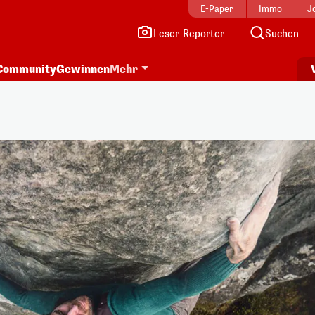
E-Paper
Immo
J
Leser-Reporter
Suchen
Community
Gewinnen
Mehr