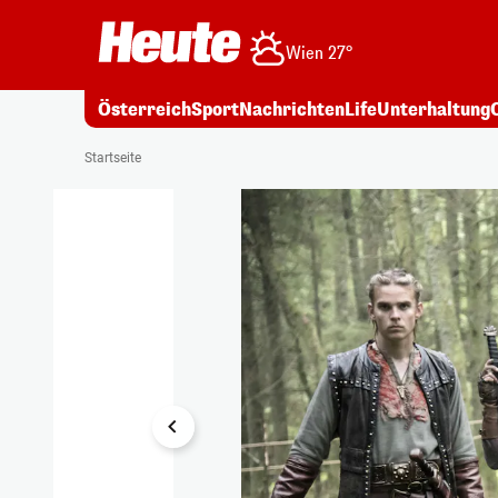
Wien 27°
Österreich
Sport
Nachrichten
Life
Unterhaltung
1/4
Startseite