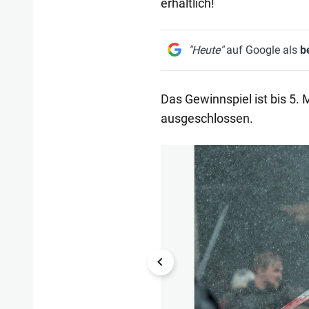
erhältlich!
"Heute"
auf Google als
b
Das Gewinnspiel ist bis 5. 
ausgeschlossen.
1/6