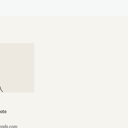
ote
ends.com