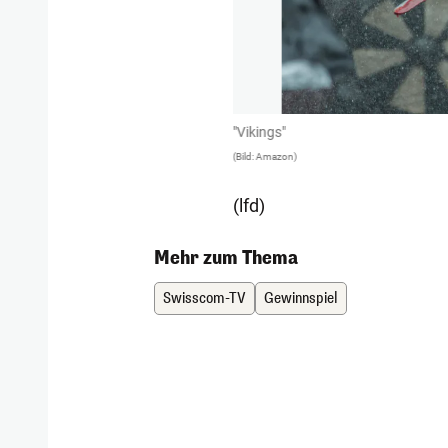
en tapferen Wikinger.
"Vikings"
(Bild: Amazon)
(lfd)
Mehr zum Thema
Swisscom-TV
Gewinnspiel