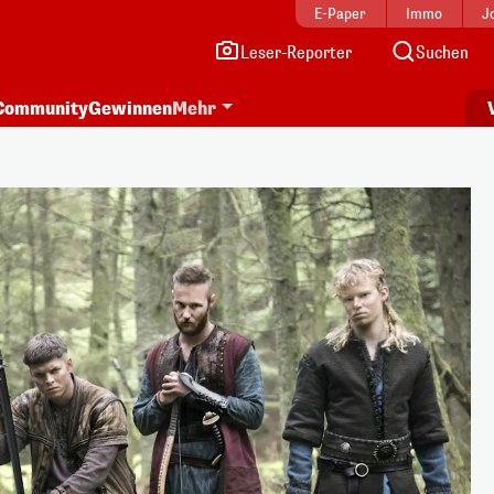
E-Paper
Immo
J
Leser-Reporter
Suchen
Community
Gewinnen
Mehr
i