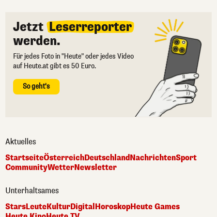
Jetzt
Leserreporter
werden.
Für jedes Foto in "Heute" oder jedes Video
auf Heute.at gibt es 50 Euro.
So geht's
Aktuelles
Startseite
Österreich
Deutschland
Nachrichten
Sport
Community
Wetter
Newsletter
Unterhaltsames
Stars
Leute
Kultur
Digital
Horoskop
Heute Games
Heute Kino
Heute TV