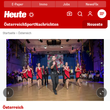
E-Paper
Immo
Jobs
NewsFlix
Arti
Österreich
Sport
Nachrichten
Neueste
Startseite
Österreich
i
Österreich