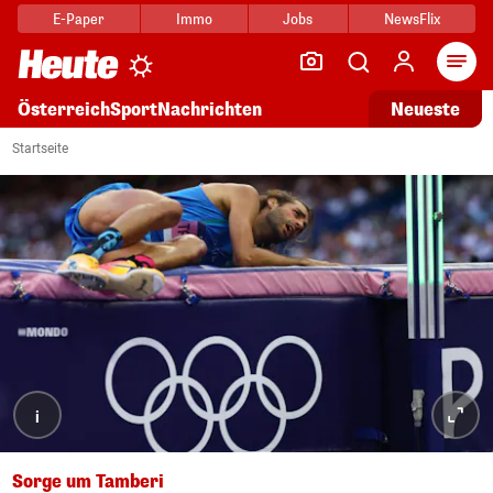
E-Paper
Immo
Jobs
NewsFlix
Arti
Österreich
Sport
Nachrichten
Neueste
Startseite
i
Sorge um Tamberi