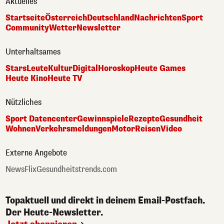
Aktuelles
Startseite
Österreich
Deutschland
Nachrichten
Sport
Community
Wetter
Newsletter
Unterhaltsames
Stars
Leute
Kultur
Digital
Horoskop
Heute Games
Heute Kino
Heute TV
Nützliches
Sport Datencenter
Gewinnspiele
Rezepte
Gesundheit
Wohnen
Verkehrsmeldungen
Motor
Reisen
Video
Externe Angebote
NewsFlix
Gesundheitstrends.com
Topaktuell und direkt in deinem Email-Postfach.
Der Heute-Newsletter.