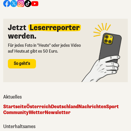
Jetzt
Leserreporter
werden.
Für jedes Foto in "Heute" oder jedes Video
auf Heute.at gibt es 50 Euro.
So geht's
Aktuelles
Startseite
Österreich
Deutschland
Nachrichten
Sport
Community
Wetter
Newsletter
Unterhaltsames