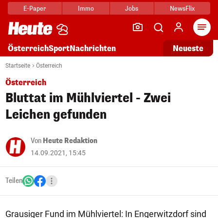
E-Paper
Immo
Jobs
NewsFlix
Arti
Österreich
Sport
Nachrichten
Neueste
Startseite
Österreich
Österreich
Bluttat im Mühlviertel - Zwei
Leichen gefunden
Von
Heute Redaktion
14.09.2021, 15:45
Teilen
Grausiger Fund im Mühlviertel: In Engerwitzdorf sind