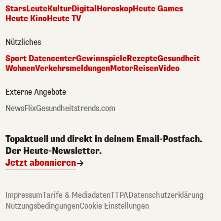
Stars
Leute
Kultur
Digital
Horoskop
Heute Games
Heute Kino
Heute TV
Nützliches
Sport Datencenter
Gewinnspiele
Rezepte
Gesundheit
Wohnen
Verkehrsmeldungen
Motor
Reisen
Video
Externe Angebote
NewsFlix
Gesundheitstrends.com
Topaktuell und direkt in deinem Email-Postfach.
Der Heute-Newsletter.
Jetzt abonnieren
Impressum
Tarife & Mediadaten
TTPA
Datenschutzerklärung
Nutzungsbedingungen
Cookie Einstellungen