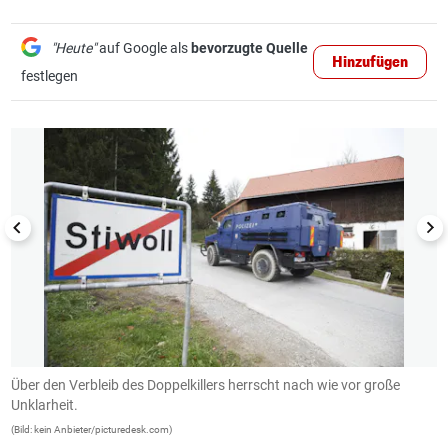
"Heute"
auf Google als
bevorzugte Quelle
Hinzufügen
festlegen
1/15
Über den Verbleib des Doppelkillers herrscht nach wie vor große
E
Unklarheit.
(B
(Bild: kein Anbieter/picturedesk.com)