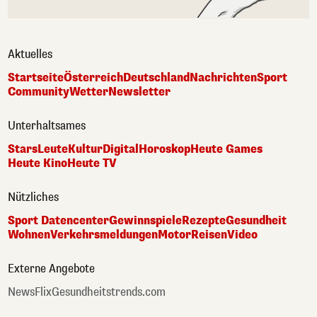
Aktuelles
Startseite
Österreich
Deutschland
Nachrichten
Sport
Community
Wetter
Newsletter
Unterhaltsames
Stars
Leute
Kultur
Digital
Horoskop
Heute Games
Heute Kino
Heute TV
Nützliches
Sport Datencenter
Gewinnspiele
Rezepte
Gesundheit
Wohnen
Verkehrsmeldungen
Motor
Reisen
Video
Externe Angebote
NewsFlix
Gesundheitstrends.com