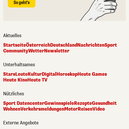
So geht's
Aktuelles
Startseite
Österreich
Deutschland
Nachrichten
Sport
Community
Wetter
Newsletter
Unterhaltsames
Stars
Leute
Kultur
Digital
Horoskop
Heute Games
Heute Kino
Heute TV
Nützliches
Sport Datencenter
Gewinnspiele
Rezepte
Gesundheit
Wohnen
Verkehrsmeldungen
Motor
Reisen
Video
Externe Angebote