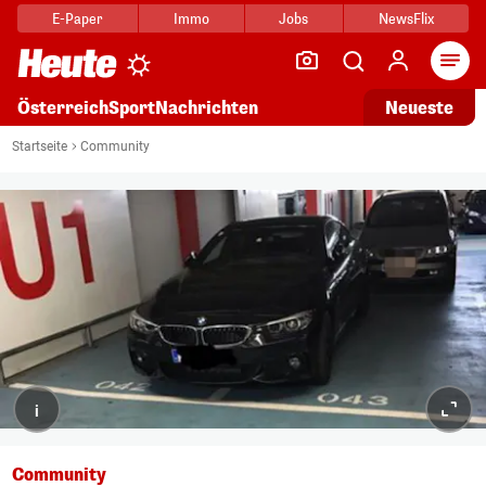
E-Paper
Immo
Jobs
NewsFlix
Arti
Österreich
Sport
Nachrichten
Neueste
Startseite
Community
i
Community