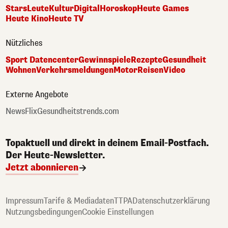
Stars
Leute
Kultur
Digital
Horoskop
Heute Games
Heute Kino
Heute TV
Nützliches
Sport Datencenter
Gewinnspiele
Rezepte
Gesundheit
Wohnen
Verkehrsmeldungen
Motor
Reisen
Video
Externe Angebote
NewsFlix
Gesundheitstrends.com
Topaktuell und direkt in deinem Email-Postfach.
Der Heute-Newsletter.
Jetzt abonnieren
Impressum
Tarife & Mediadaten
TTPA
Datenschutzerklärung
Nutzungsbedingungen
Cookie Einstellungen