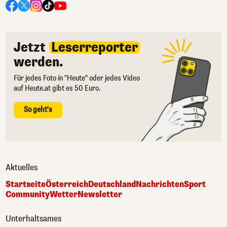
Jetzt
Leserreporter
werden.
Für jedes Foto in "Heute" oder jedes Video
auf Heute.at gibt es 50 Euro.
So geht's
Aktuelles
Startseite
Österreich
Deutschland
Nachrichten
Sport
Community
Wetter
Newsletter
Unterhaltsames