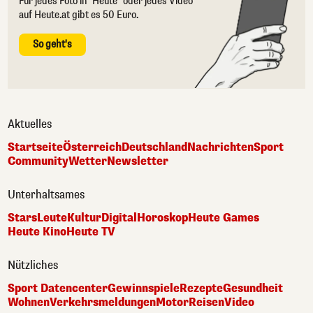
Für jedes Foto in "Heute" oder jedes Video
auf Heute.at gibt es 50 Euro.
So geht's
Aktuelles
Startseite
Österreich
Deutschland
Nachrichten
Sport
Community
Wetter
Newsletter
Unterhaltsames
Stars
Leute
Kultur
Digital
Horoskop
Heute Games
Heute Kino
Heute TV
Nützliches
Sport Datencenter
Gewinnspiele
Rezepte
Gesundheit
Wohnen
Verkehrsmeldungen
Motor
Reisen
Video