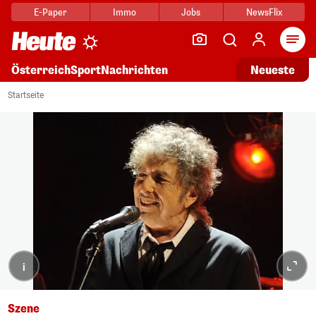
E-Paper
Immo
Jobs
NewsFlix
Arti
Österreich
Sport
Nachrichten
Neueste
Startseite
i
Szene