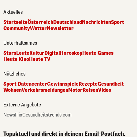
Aktuelles
Startseite
Österreich
Deutschland
Nachrichten
Sport
Community
Wetter
Newsletter
Unterhaltsames
Stars
Leute
Kultur
Digital
Horoskop
Heute Games
Heute Kino
Heute TV
Nützliches
Sport Datencenter
Gewinnspiele
Rezepte
Gesundheit
Wohnen
Verkehrsmeldungen
Motor
Reisen
Video
Externe Angebote
NewsFlix
Gesundheitstrends.com
Topaktuell und direkt in deinem Email-Postfach.