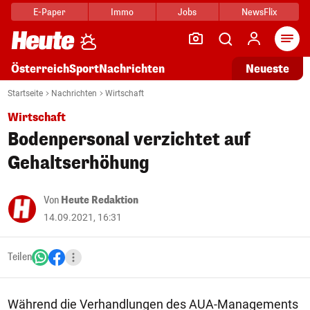
E-Paper
Immo
Jobs
NewsFlix
Arti
Österreich
Sport
Nachrichten
Neueste
Startseite
Nachrichten
Wirtschaft
Wirtschaft
Bodenpersonal verzichtet auf
Gehaltserhöhung
Von
Heute Redaktion
14.09.2021, 16:31
Teilen
Während die Verhandlungen des AUA-Managements