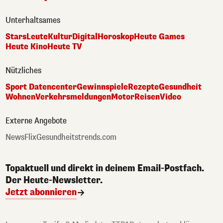
Unterhaltsames
Stars
Leute
Kultur
Digital
Horoskop
Heute Games
Heute Kino
Heute TV
Nützliches
Sport Datencenter
Gewinnspiele
Rezepte
Gesundheit
Wohnen
Verkehrsmeldungen
Motor
Reisen
Video
Externe Angebote
NewsFlix
Gesundheitstrends.com
Topaktuell und direkt in deinem Email-Postfach.
Der Heute-Newsletter.
Jetzt abonnieren