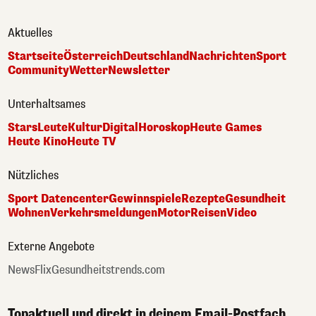
Aktuelles
Startseite
Österreich
Deutschland
Nachrichten
Sport
Community
Wetter
Newsletter
Unterhaltsames
Stars
Leute
Kultur
Digital
Horoskop
Heute Games
Heute Kino
Heute TV
Nützliches
Sport Datencenter
Gewinnspiele
Rezepte
Gesundheit
Wohnen
Verkehrsmeldungen
Motor
Reisen
Video
Externe Angebote
NewsFlix
Gesundheitstrends.com
Topaktuell und direkt in deinem Email-Postfach.