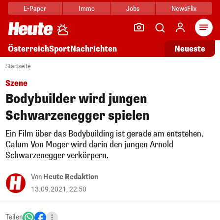
E-Paper
Immo
Jobs
NewsFlix
Arti
Österreich
Sport
Nachrichten
Neueste
Startseite
Szene
Bodybuilder wird jungen
Schwarzenegger spielen
Ein Film über das Bodybuilding ist gerade am entstehen.
Calum Von Moger wird darin den jungen Arnold
Schwarzenegger verkörpern.
Von
Heute Redaktion
13.09.2021, 22:50
Teilen