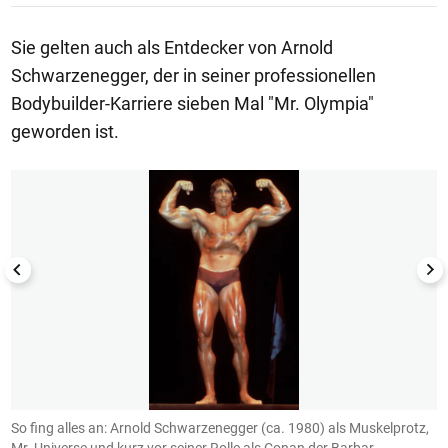
Sie gelten auch als Entdecker von Arnold
Schwarzenegger, der in seiner professionellen
Bodybuilder-Karriere sieben Mal "Mr. Olympia"
geworden ist.
1/14
So fing alles an: Arnold Schwarzenegger (ca. 1980) als Muskelprotz,
A
Mr. Universe und kurz vor seiner Rolle als Conan der Barbar.
i