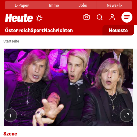
E-Paper
Immo
Jobs
NewsFlix
Arti
Österreich
Sport
Nachrichten
Neueste
Startseite
i
Szene