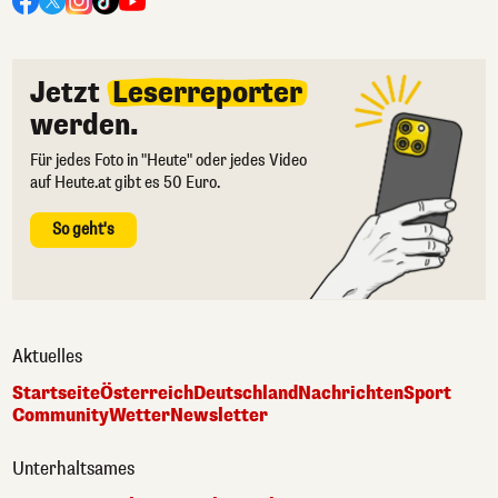
Jetzt
Leserreporter
werden.
Für jedes Foto in "Heute" oder jedes Video
auf Heute.at gibt es 50 Euro.
So geht's
Aktuelles
Startseite
Österreich
Deutschland
Nachrichten
Sport
Community
Wetter
Newsletter
Unterhaltsames