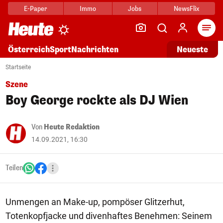
E-Paper
Immo
Jobs
NewsFlix
Arti
Österreich
Sport
Nachrichten
Neueste
Startseite
Szene
Boy George rockte als DJ Wien
Von
Heute Redaktion
14.09.2021, 16:30
Teilen
Unmengen an Make-up, pompöser Glitzerhut,
Totenkopfjacke und divenhaftes Benehmen: Seinem