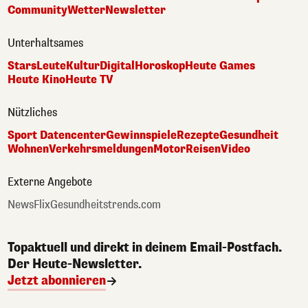
Community
Wetter
Newsletter
Unterhaltsames
Stars
Leute
Kultur
Digital
Horoskop
Heute Games
Heute Kino
Heute TV
Nützliches
Sport Datencenter
Gewinnspiele
Rezepte
Gesundheit
Wohnen
Verkehrsmeldungen
Motor
Reisen
Video
Externe Angebote
NewsFlix
Gesundheitstrends.com
Topaktuell und direkt in deinem Email-Postfach.
Der Heute-Newsletter.
Jetzt abonnieren