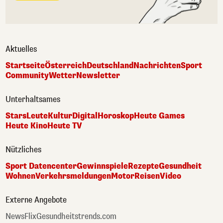
Aktuelles
Startseite
Österreich
Deutschland
Nachrichten
Sport
Community
Wetter
Newsletter
Unterhaltsames
Stars
Leute
Kultur
Digital
Horoskop
Heute Games
Heute Kino
Heute TV
Nützliches
Sport Datencenter
Gewinnspiele
Rezepte
Gesundheit
Wohnen
Verkehrsmeldungen
Motor
Reisen
Video
Externe Angebote
NewsFlix
Gesundheitstrends.com