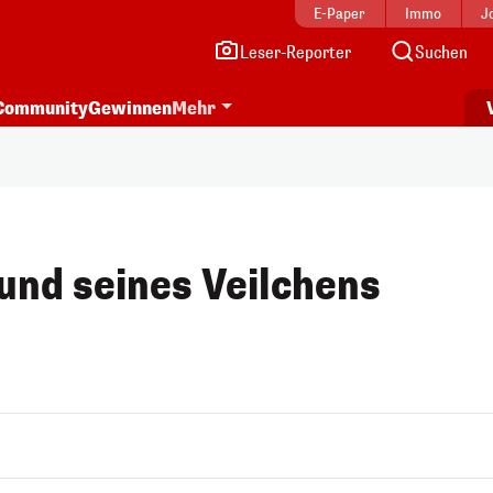
E-Paper
Immo
J
Leser-Reporter
Suchen
Community
Gewinnen
Mehr
rund seines Veilchens