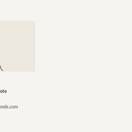
ote
ends.com