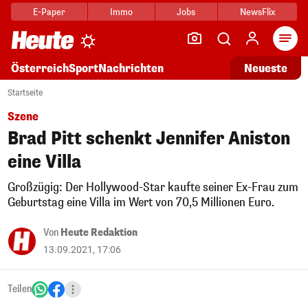
E-Paper
Immo
Jobs
NewsFlix
Arti
Österreich
Sport
Nachrichten
Neueste
Startseite
Szene
Brad Pitt schenkt Jennifer Aniston
eine Villa
Großzügig: Der Hollywood-Star kaufte seiner Ex-Frau zum
Geburtstag eine Villa im Wert von 70,5 Millionen Euro.
Von
Heute Redaktion
13.09.2021, 17:06
Teilen