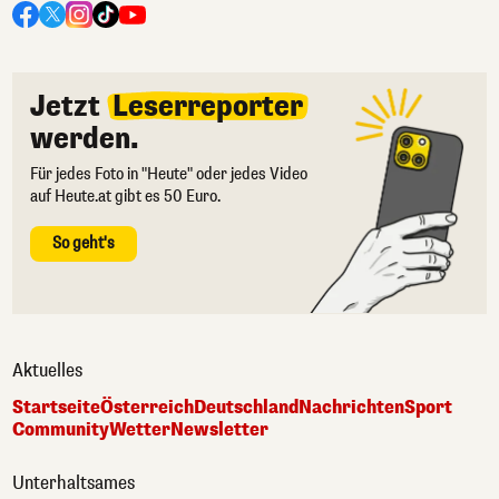
Jetzt
Leserreporter
werden.
Für jedes Foto in "Heute" oder jedes Video
auf Heute.at gibt es 50 Euro.
So geht's
Aktuelles
Startseite
Österreich
Deutschland
Nachrichten
Sport
Community
Wetter
Newsletter
Unterhaltsames