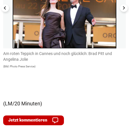
Am roten Teppich in Cannes und noch glücklich: Brad Pitt und
B
Angelina Jolie
S
(Bild: Photo Press Service)
(B
(LM/20 Minuten)
Jetzt kommentieren