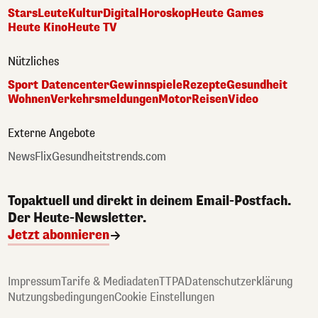
Stars
Leute
Kultur
Digital
Horoskop
Heute Games
Heute Kino
Heute TV
Nützliches
Sport Datencenter
Gewinnspiele
Rezepte
Gesundheit
Wohnen
Verkehrsmeldungen
Motor
Reisen
Video
Externe Angebote
NewsFlix
Gesundheitstrends.com
Topaktuell und direkt in deinem Email-Postfach.
Der Heute-Newsletter.
Jetzt abonnieren
Impressum
Tarife & Mediadaten
TTPA
Datenschutzerklärung
Nutzungsbedingungen
Cookie Einstellungen