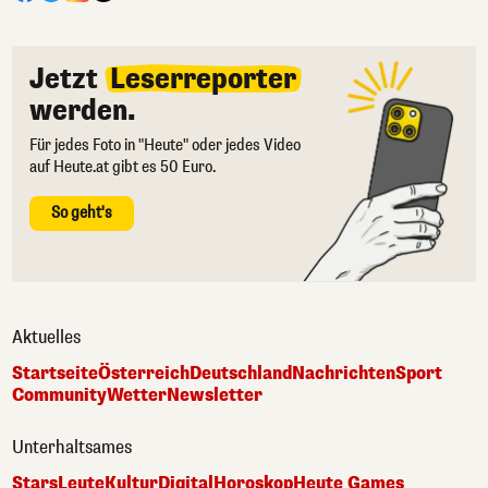
Jetzt
Leserreporter
werden.
Für jedes Foto in "Heute" oder jedes Video
auf Heute.at gibt es 50 Euro.
So geht's
Aktuelles
Startseite
Österreich
Deutschland
Nachrichten
Sport
Community
Wetter
Newsletter
Unterhaltsames
Stars
Leute
Kultur
Digital
Horoskop
Heute Games