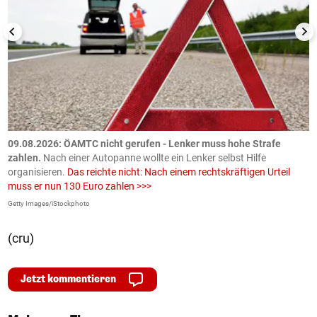
09.08.2026: ÖAMTC nicht gerufen - Lenker muss hohe Strafe
0
en
zahlen.
Nach einer Autopanne wollte ein Lenker selbst Hilfe
H
organisieren.
Das reichte nicht: Nach einem rechtskräftigen Urteil
u
muss er nun 130 Euro zahlen >>>
m
Getty Images/iStockphoto
Fa
(cru)
Jetzt kommentieren