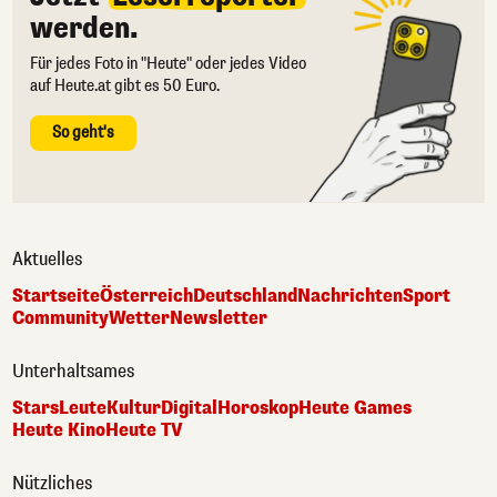
werden.
Für jedes Foto in "Heute" oder jedes Video
auf Heute.at gibt es 50 Euro.
So geht's
Aktuelles
Startseite
Österreich
Deutschland
Nachrichten
Sport
Community
Wetter
Newsletter
Unterhaltsames
Stars
Leute
Kultur
Digital
Horoskop
Heute Games
Heute Kino
Heute TV
Nützliches