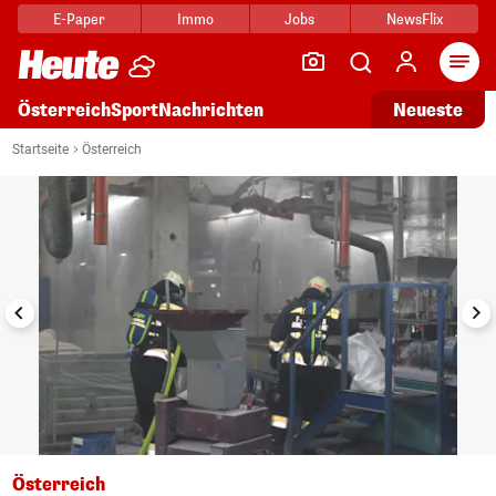
E-Paper
Immo
Jobs
NewsFlix
Arti
Österreich
Sport
Nachrichten
Neueste
i
1/5
Startseite
Österreich
Österreich