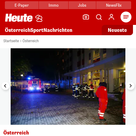
E-Paper
Immo
Jobs
NewsFlix
Arti
Österreich
Sport
Nachrichten
Neueste
i
1/4
Startseite
Österreich
Österreich