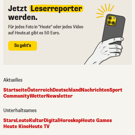
Jetzt
Leserreporter
werden.
Für jedes Foto in "Heute" oder jedes Video
auf Heute.at gibt es 50 Euro.
So geht's
Aktuelles
Startseite
Österreich
Deutschland
Nachrichten
Sport
Community
Wetter
Newsletter
Unterhaltsames
Stars
Leute
Kultur
Digital
Horoskop
Heute Games
Heute Kino
Heute TV